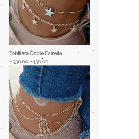
Tobillera Doble Estrella
Precio
Precio de oferta
$550.00
$450.00