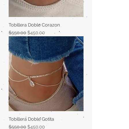
Tobillera Doble Corazon
Precio
Precio de oferta
$550.00
$450.00
Tobillera Doble Gotita
Precio
Precio de oferta
$550.00
$450.00