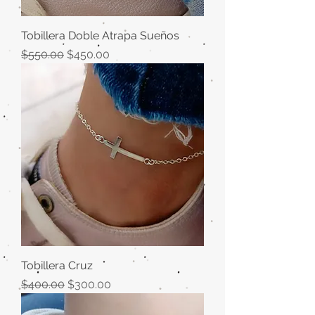
Tobillera Doble Atrapa Sueños
Precio
Precio de oferta
$550.00
$450.00
Tobillera Cruz
Precio
Precio de oferta
$400.00
$300.00