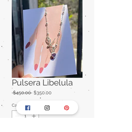
Pulsera Libelula
Precio
Precio
 $450.00 
$350.00
de
oferta
Cantidad
*