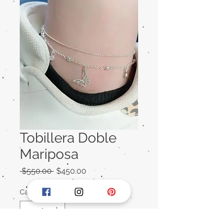
Tobillera Doble
Mariposa
Precio
Precio
 $550.00 
$450.00
de
oferta
Cantidad
*