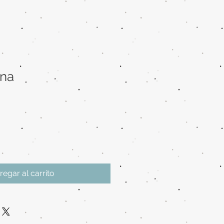
na
regar al carrito