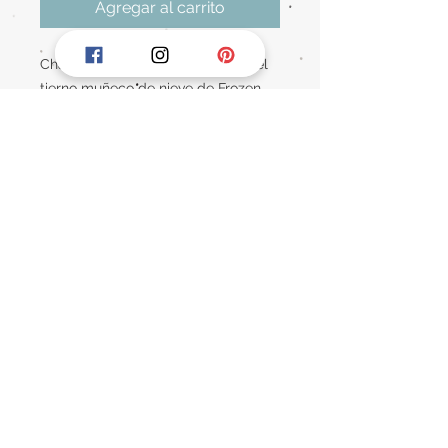
Agregar al carrito
Charms Inspirado pandora, Olaf, el
tierno muñeco de nieve de Frozen
elaborado en fina plata .925 este
diseño captura la esencia alegre y
divertida de Olaf con detalles
delicadamente trabajados en su
expresion sonriente perfecto para
los amantes de la pelicula simboliza
amistad, la inocencia y el amor
incondicional
Información de contacto:
WhatsApp:
762 111 6841
mardeplatataxco@gmail.com
Taxco de Alarcón, Gro, México
Plaza Progreso loc. 3.18