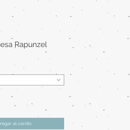
ncesa Rapunzel
regar al carrito