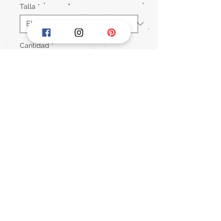
Talla
*
Cantidad
*
Agregar al carrito
Anillo inspirado Pandora
Anillo Churumbela de Bolitas. Hecho
en Plata 925
Información de contacto:
WhatsApp:
762 111 6841
mardeplatataxco@gmail.com
Taxco de Alarcón, Gro, México