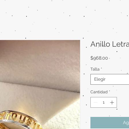
Anillo Let
Precio
$968.00
Talla
*
Elegir
Cantidad
*
Ag